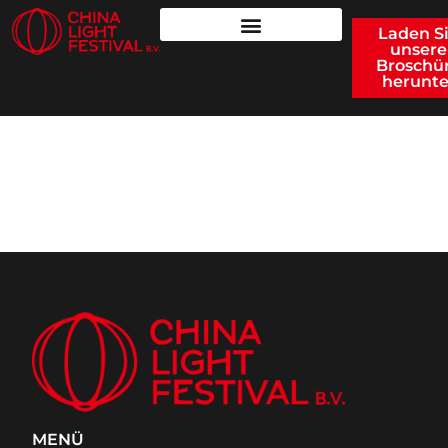
Laden S
unsere
Broschü
herunte
MAGISCHES LICHT
2023 - 1001 NACHT
MENÜ