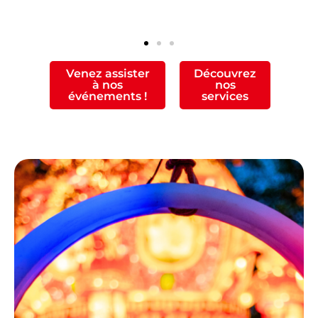
Venez assister
Découvrez
à nos
nos
événements !
services