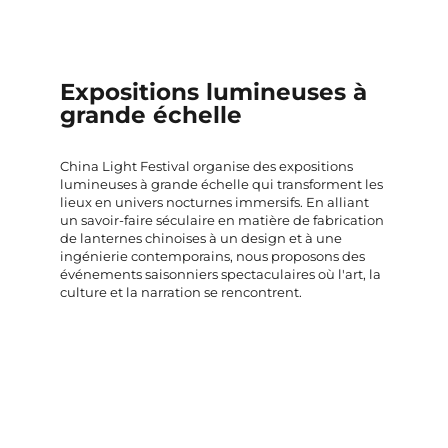
Expositions lumineuses à
grande échelle
Écla
China Light Festival organise des expositions
Partout e
lumineuses à grande échelle qui transforment les
zoos, les
 service
lieux en univers nocturnes immersifs. En alliant
culturelle
 à une
un savoir-faire séculaire en matière de fabrication
faisant d
de lanternes chinoises à un design et à une
phares. 
lètes et
ingénierie contemporains, nous proposons des
adaptée à
tion.
événements saisonniers spectaculaires où l'art, la
culture et la narration se rencontrent.
Cliq
Cliquez ici